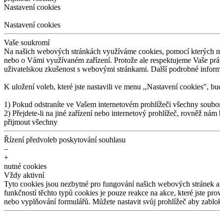
Nastavení cookies
Nastavení cookies
Vaše soukromí
Na
našich webových stránkách využíváme cookies, pomocí kterých 
nebo o
Vámi využívaném zařízení. Protože ale respektujeme Vaše pr
uživatelskou zkušenost s
webovými stránkami. Další podrobné infor
K
uložení voleb, které jste nastavili ve
menu ,,Nastavení cookies", bud
1) Pokud odstraníte ve
Vašem internetovém prohlížeči všechny soubo
2) Přejdete-li na
jiné zařízení nebo internetový prohlížeč, rovněž nám
přijmout všechny
Řízení předvoleb poskytování souhlasu
–
+
nutné cookies
Vždy aktivní
Tyto cookies jsou nezbytné pro
fungování našich webových stránek a
funkčností těchto typů cookies je
pouze reakce na
akce, které jste pro
nebo vyplňování formulářů. Můžete nastavit svůj prohlížeč aby zablo
–