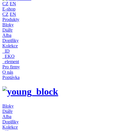
CZ
EN
E-shop
CZ
EN
Produkty
Bloky
Diáře
Alba
Doplňky
Kolekce
_ID
_EKO
_element
Pro firmy
O nás
Poptávka
Bloky
Diáře
Alba
Doplňky
Kolekce