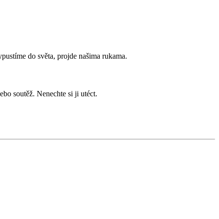
ypustíme do
světa, projde našima rukama.
nebo soutěž. Nenechte si
ji utéct.