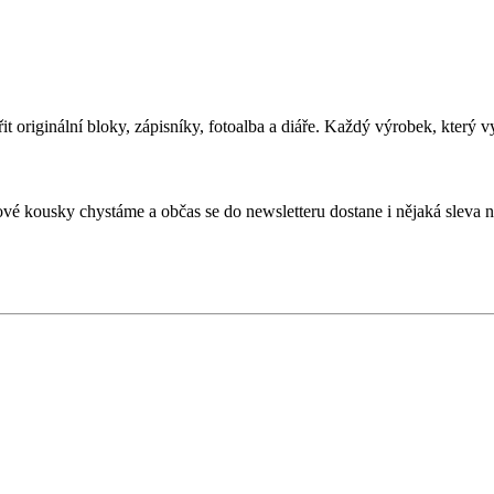
t originální bloky, zápisníky, fotoalba a
diáře. Každý výrobek, který v
ové kousky chystáme a
občas se
do newsletteru dostane i
nějaká sleva 