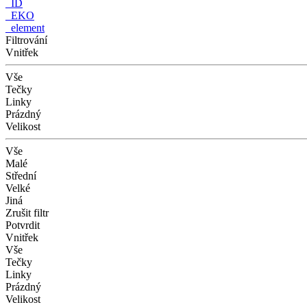
_ID
_EKO
_element
Filtrování
Vnitřek
Vše
Tečky
Linky
Prázdný
Velikost
Vše
Malé
Střední
Velké
Jiná
Zrušit filtr
Potvrdit
Vnitřek
Vše
Tečky
Linky
Prázdný
Velikost