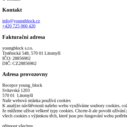
Kontakt
info@youngblock.cz
+420 725 060 420
Fakturační adresa
youngblock s.r.o.
Trstěnická 548, 570 01 Litomyšl
IČO: 28856902
DIČ: CZ28856902
Adresa provozovny
Recepce young_block
Svitavská 1203
570 01 Litomyšl
Naše webová stránka používá cookies
K analýze návštěvnosti našeho webu využíváme soubory cookies, což
že
můžeme užívat veškeré typy cookies. Chcete-li ale povolit užívání 
všech cookies s
výjimkou těch, které jsou pro
fungování webu potřeb
přijmout všechny