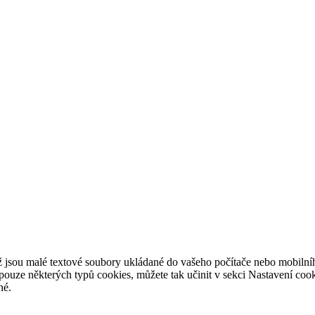
 jsou malé textové soubory ukládané do
vašeho počítače nebo mobilníh
pouze některých typů cookies, můžete tak učinit v
sekci Nastavení cook
né.