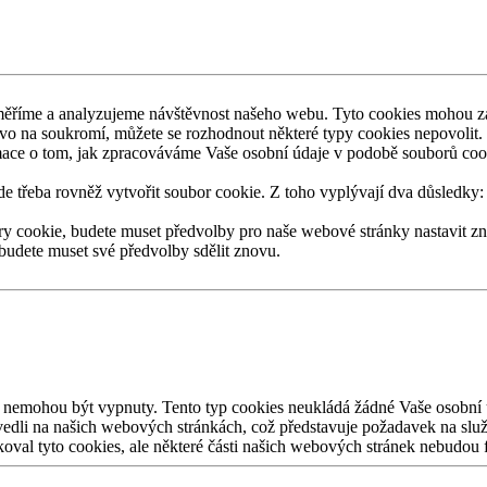
měříme a
analyzujeme návštěvnost našeho webu. Tyto cookies mohou z
ávo na
soukromí, můžete se
rozhodnout některé typy cookies nepovolit.
mace o
tom, jak zpracováváme Vaše osobní údaje v
podobě souborů cook
e třeba rovněž vytvořit soubor cookie. Z
toho vyplývají dva důsledky:
ry cookie, budete muset předvolby pro
naše webové stránky nastavit zn
 budete muset své předvolby sdělit znovu.
nemohou být vypnuty. Tento typ cookies neukládá žádné Vaše osobní 
vedli na
našich webových stránkách, což představuje požadavek na
služ
koval tyto cookies, ale některé části našich webových stránek nebudou 