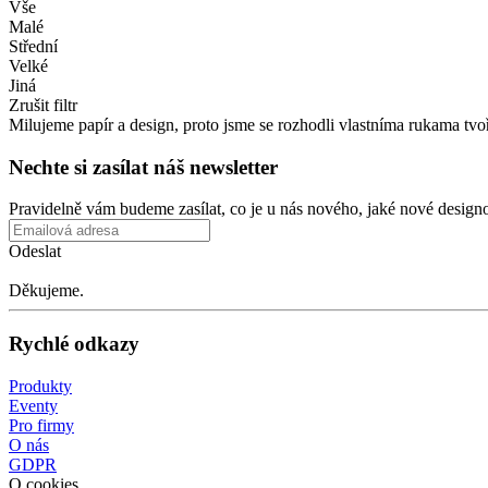
Vše
Malé
Střední
Velké
Jiná
Zrušit filtr
Milujeme papír a
design, proto jsme se
rozhodli vlastníma rukama tvoři
Nechte si
zasílat náš newsletter
Pravidelně vám budeme zasílat, co
je
u
nás nového, jaké nové design
Odeslat
Děkujeme.
Rychlé odkazy
Produkty
Eventy
Pro firmy
O nás
GDPR
O cookies