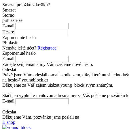
Smazat položku z košíku?
Smazat
Storno
přihlaste se
E-mail:
Heslo:
Zapomenuté heslo
Přihlásit
Nemáte ještě účet?
Registrace
Zapomenuté heslo
E-mail:
Zadejte svůj email a
my Vám zašleme nové heslo.
Odeslat
Právě jsme Vám odeslali e-mail s
odkazem, díky kterému si
jednoduše
na
heslo@youngblock.cz.
Děkujeme za
Váš zájem ukázat young_block svým známým.
Stačí jen vyplnit e-mailovou adresu a
my za
Vás pošleme pozvánku k
E-mail:
Odeslat
Děkujeme Vám, pozvánku jsme poslali na
E-shop