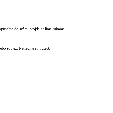
ypustíme do
světa, projde našima rukama.
nebo soutěž. Nenechte si
ji utéct.