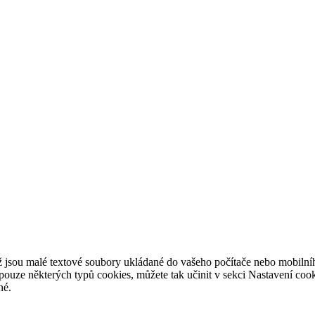
 jsou malé textové soubory ukládané do
vašeho počítače nebo mobilníh
pouze některých typů cookies, můžete tak učinit v
sekci Nastavení cook
né.