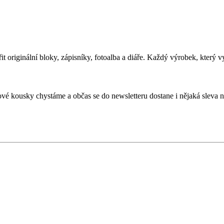
t originální bloky, zápisníky, fotoalba a
diáře. Každý výrobek, který v
ové kousky chystáme a
občas se
do newsletteru dostane i
nějaká sleva 