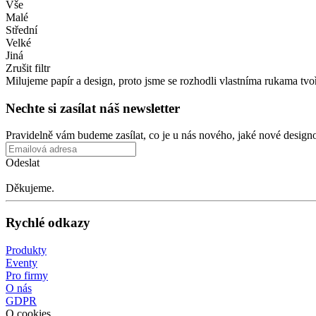
Vše
Malé
Střední
Velké
Jiná
Zrušit filtr
Milujeme papír a
design, proto jsme se
rozhodli vlastníma rukama tvoři
Nechte si
zasílat náš newsletter
Pravidelně vám budeme zasílat, co
je
u
nás nového, jaké nové design
Odeslat
Děkujeme.
Rychlé odkazy
Produkty
Eventy
Pro firmy
O nás
GDPR
O cookies