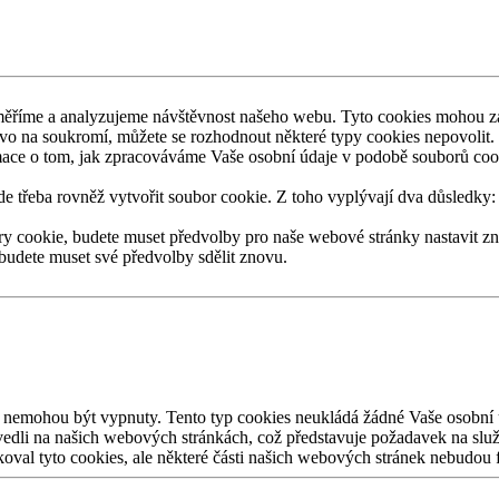
měříme a
analyzujeme návštěvnost našeho webu. Tyto cookies mohou z
ávo na
soukromí, můžete se
rozhodnout některé typy cookies nepovolit.
mace o
tom, jak zpracováváme Vaše osobní údaje v
podobě souborů cook
e třeba rovněž vytvořit soubor cookie. Z
toho vyplývají dva důsledky:
ry cookie, budete muset předvolby pro
naše webové stránky nastavit zn
 budete muset své předvolby sdělit znovu.
nemohou být vypnuty. Tento typ cookies neukládá žádné Vaše osobní 
vedli na
našich webových stránkách, což představuje požadavek na
služ
koval tyto cookies, ale některé části našich webových stránek nebudou 