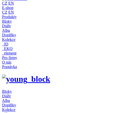
CZ
EN
E-shop
CZ
EN
Produkty
Bloky
Diáře
Alba
Doplňky
Kolekce
_ID
_EKO
_element
Pro firmy
O nás
Poptávka
Bloky
Diáře
Alba
Doplňky
Kolekce