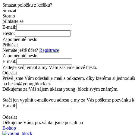
Smazat položku z košíku?
Smazat
Storno
přihlaste se
E-mail:
Heslo:
Zapomenuté heslo
Přihlásit
Nemáte ještě účet?
Registrace
Zapomenuté heslo
E-mail:
Zadejte svůj email a
my Vám zašleme nové heslo.
Odeslat
Právě jsme Vám odeslali e-mail s
odkazem, díky kterému si
jednoduše
na
heslo@youngblock.cz.
Děkujeme za
Váš zájem ukázat young_block svým známým.
Stačí jen vyplnit e-mailovou adresu a
my za
Vás pošleme pozvánku k
E-mail:
Odeslat
Děkujeme Vám, pozvánku jsme poslali na
E-shop