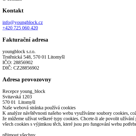
Kontakt
info@youngblock.cz
+420 725 060 420
Fakturační adresa
youngblock s.r.o.
Trstěnická 548, 570 01 Litomyšl
IČO: 28856902
DIČ: CZ28856902
Adresa provozovny
Recepce young_block
Svitavská 1203
570 01 Litomyšl
Naše webová stránka používá cookies
K analýze návštěvnosti našeho webu využíváme soubory cookies, což
že
můžeme užívat veškeré typy cookies. Chcete-li ale povolit užívání 
všech cookies s
výjimkou těch, které jsou pro
fungování webu potřeb
přijmout všechny