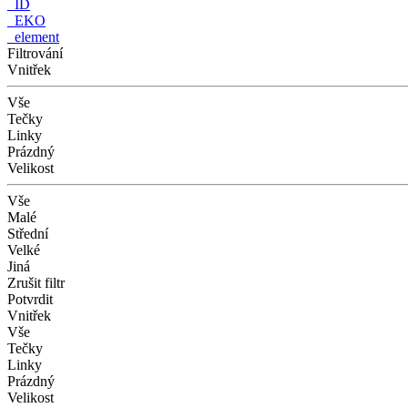
_ID
_EKO
_element
Filtrování
Vnitřek
Vše
Tečky
Linky
Prázdný
Velikost
Vše
Malé
Střední
Velké
Jiná
Zrušit filtr
Potvrdit
Vnitřek
Vše
Tečky
Linky
Prázdný
Velikost