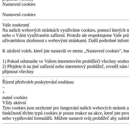
Nastavení cookies
Nastavení cookies
Vaše soukromí
Na
našich webových stránkách využíváme cookies, pomocí kterých 
nebo o
Vámi využívaném zařízení. Protože ale respektujeme Vaše pr
uživatelskou zkušenost s
webovými stránkami. Další podrobné infor
K
uložení voleb, které jste nastavili ve
menu ,,Nastavení cookies", bud
1) Pokud odstraníte ve
Vašem internetovém prohlížeči všechny soubo
2) Přejdete-li na
jiné zařízení nebo internetový prohlížeč, rovněž nám
přijmout všechny
Řízení předvoleb poskytování souhlasu
–
+
nutné cookies
Vždy aktivní
Tyto cookies jsou nezbytné pro
fungování našich webových stránek a
funkčností těchto typů cookies je
pouze reakce na
akce, které jste pro
nebo vyplňování formulářů. Můžete nastavit svůj prohlížeč aby zablo
–