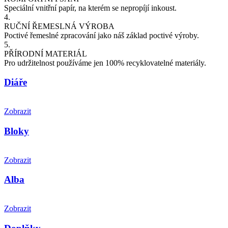
Speciální vnitřní papír, na
kterém se
nepropíjí inkoust.
4.
RUČNÍ ŘEMESLNÁ VÝROBA
Poctivé řemeslné zpracování jako náš základ poctivé výroby.
5.
PŘÍRODNÍ MATERIÁL
Pro udržitelnost používáme jen 100% recyklovatelné materiály.
Diáře
Zobrazit
Bloky
Zobrazit
Alba
Zobrazit