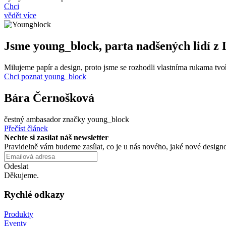
Chci
vědět více
Jsme young_block, parta nadšených lidí z
Milujeme papír a
design, proto jsme se
rozhodli vlastníma rukama tvoři
Chci poznat young_block
Bára Černošková
čestný ambasador značky young_block
Přečíst článek
Nechte si
zasílat náš newsletter
Pravidelně vám budeme zasílat, co
je
u
nás nového, jaké nové design
Odeslat
Děkujeme.
Rychlé odkazy
Produkty
Eventy