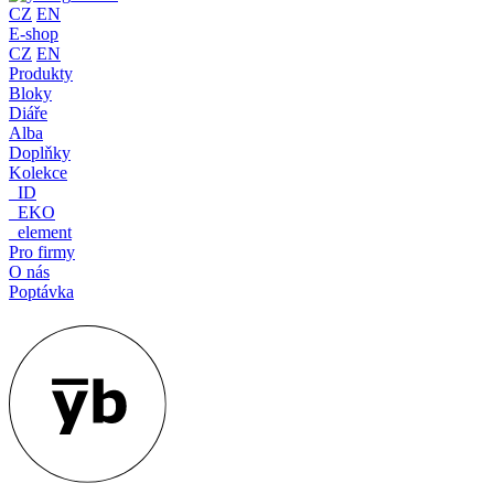
CZ
EN
E-shop
CZ
EN
Produkty
Bloky
Diáře
Alba
Doplňky
Kolekce
_ID
_EKO
_element
Pro firmy
O nás
Poptávka