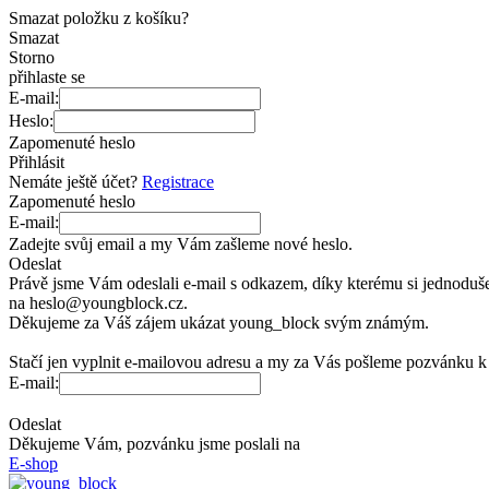
Smazat položku z košíku?
Smazat
Storno
přihlaste se
E-mail:
Heslo:
Zapomenuté heslo
Přihlásit
Nemáte ještě účet?
Registrace
Zapomenuté heslo
E-mail:
Zadejte svůj email a
my Vám zašleme nové heslo.
Odeslat
Právě jsme Vám odeslali e-mail s
odkazem, díky kterému si
jednoduše
na
heslo@youngblock.cz.
Děkujeme za
Váš zájem ukázat young_block svým známým.
Stačí jen vyplnit e-mailovou adresu a
my za
Vás pošleme pozvánku k
E-mail:
Odeslat
Děkujeme Vám, pozvánku jsme poslali na
E-shop