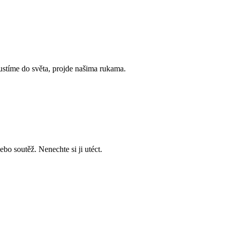
ustíme do
světa, projde našima rukama.
nebo soutěž. Nenechte si
ji utéct.