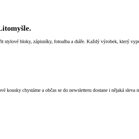
Litomyšle.
t stylové bloky, zápisníky, fotoalba a
diáře. Každý výrobek, který vyp
ové kousky chystáme a
občas se
do newsletteru dostane i
nějaká sleva 